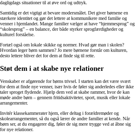
dagligdags situationer til at øve ord og udtryk.
Samtidig er det vigtigt at bevare modersmålet. Det giver børnene en
stærkere identitet og gør det lettere at kommunikere med familie og
venner i hjemlandet. Mange familier vælger at have “hjemmesprog” og
“skolesprog” – en balance, der både styrker sprogfærdigheder og
kulturel forståelse.
Fortæl også om lokale skikke og normer. Hvad gør man i skolen?
Hvordan leger børn sammen? Jo mere børnene forstår om kulturen,
desto lettere bliver det for dem at finde sig til rette.
Støt dem i at skabe nye relationer
Venskaber er afgørende for børns trivsel. I starten kan det være svært
for dem at finde nye venner, især hvis de føler sig anderledes eller ikke
taler sproget flydende. Hjælp dem ved at skabe rammer, hvor de kan
møde andre børn – gennem fritidsaktiviteter, sport, musik eller lokale
arrangementer.
Invitér klassekammerater hjem, eller deltag i forældremøder og
skolearrangementer, så du også lærer de andre familier at kende. Når
børn ser, at du engagerer dig, føler de sig mere trygge ved at åbne sig
for nye relationer.