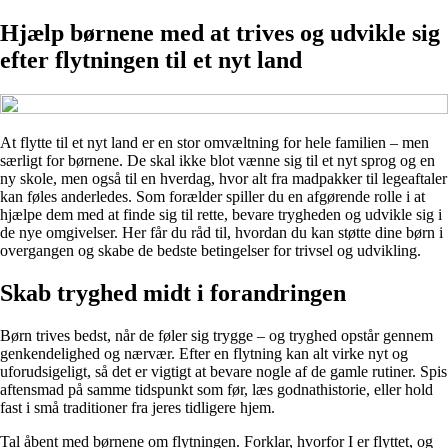
Hjælp børnene med at trives og udvikle sig
efter flytningen til et nyt land
At flytte til et nyt land er en stor omvæltning for hele familien – men
særligt for børnene. De skal ikke blot vænne sig til et nyt sprog og en
ny skole, men også til en hverdag, hvor alt fra madpakker til legeaftaler
kan føles anderledes. Som forælder spiller du en afgørende rolle i at
hjælpe dem med at finde sig til rette, bevare trygheden og udvikle sig i
de nye omgivelser. Her får du råd til, hvordan du kan støtte dine børn i
overgangen og skabe de bedste betingelser for trivsel og udvikling.
Skab tryghed midt i forandringen
Børn trives bedst, når de føler sig trygge – og tryghed opstår gennem
genkendelighed og nærvær. Efter en flytning kan alt virke nyt og
uforudsigeligt, så det er vigtigt at bevare nogle af de gamle rutiner. Spis
aftensmad på samme tidspunkt som før, læs godnathistorie, eller hold
fast i små traditioner fra jeres tidligere hjem.
Tal åbent med børnene om flytningen. Forklar, hvorfor I er flyttet, og