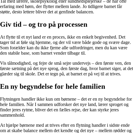
Tal med lærere, skolepsykolog eller sundhedsplejerske – de har ofte
erfaring med børn, der flytter mellem lande. Jo tidligere barnet får
støtte, desto lettere bliver det at genfinde balancen.
Giv tid – og tro på processen
At flytte til et nyt land er en proces, ikke en enkelt begivenhed. Det
tager tid at føle sig hjemme, og der vil være både gode og svære dage.
Som forælder kan du ikke fjerne alle udfordringer, men du kan være
den stabile base, som barnet vender tilbage til.
Vis tålmodighed, og fejre de små sejre undervejs – den første ven, den
første sætning på det nye sprog, den første dag, hvor barnet siger, at det
glæder sig til skole. Det er tegn på, at barnet er på vej til at trives.
En ny begyndelse for hele familien
Flytningen handler ikke kun om børnene – det er en ny begyndelse for
hele familien. Når I sammen udforsker det nye land, lærer sproget og
finder jeres rytme, bliver det en fælles rejse, der kan styrke jeres
sammenhold.
At hjælpe børnene med at trives efter en flytning handler i sidste ende
om at skabe balance mellem det kendte og det nye – mellem rødder og