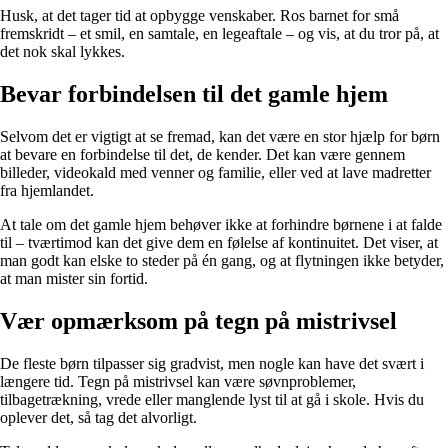
Husk, at det tager tid at opbygge venskaber. Ros barnet for små
fremskridt – et smil, en samtale, en legeaftale – og vis, at du tror på, at
det nok skal lykkes.
Bevar forbindelsen til det gamle hjem
Selvom det er vigtigt at se fremad, kan det være en stor hjælp for børn
at bevare en forbindelse til det, de kender. Det kan være gennem
billeder, videokald med venner og familie, eller ved at lave madretter
fra hjemlandet.
At tale om det gamle hjem behøver ikke at forhindre børnene i at falde
til – tværtimod kan det give dem en følelse af kontinuitet. Det viser, at
man godt kan elske to steder på én gang, og at flytningen ikke betyder,
at man mister sin fortid.
Vær opmærksom på tegn på mistrivsel
De fleste børn tilpasser sig gradvist, men nogle kan have det svært i
længere tid. Tegn på mistrivsel kan være søvnproblemer,
tilbagetrækning, vrede eller manglende lyst til at gå i skole. Hvis du
oplever det, så tag det alvorligt.