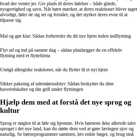
hvad der venter jer. Giv plads til deres følelser – både glæde,
nysgerrighed og savn. Når børn mærker, at deres reaktioner bliver taget
alvorligt, føler de sig set og forstået, og det styrker deres evne til at
tilpasse sig.
Mal og gør klar: Sådan forbereder du dit nye hjem inden indflytning
Flyt ud og ind på samme dag – sådan planlægger du en effektiv
flytning med et flyttefirma
Undgå allergiske reaktioner, når du flytter til et nyt hjem
Sikker pakning af udendørsudstyr: Sådan beskytter du dine
haveredskaber og din grill under flytningen
Hjælp dem med at forstå det nye sprog og
kultur
Sprog er nøglen til at føle sig hjemme. Hvis børnene ikke allerede taler
sproget i det nye land, kan du støtte dem ved at gøre læringen sjov og
naturlig. Se børneprogrammer sammen, læs enkle bøger, og brug små